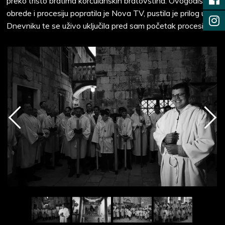
preko tristo bratima korčulanskih bratovština. Ovogodišnje
obrede i procesiju popratila je Nova TV, pustila je prilog u
Dnevniku te se uživo uključila pred sam početak procesije.