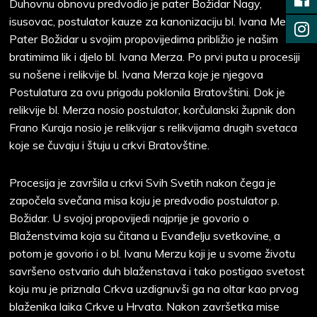
Duhovnu obnovu predvodio je pater Božidar Nagy,
isusovac, postulator kauze za kanonizaciju bl. Ivana Merza.
Pater Božidar u svojim propovijedima približio je našim
bratimima lik i djelo bl. Ivana Merza. Po prvi puta u procesiji
su nošene i relikvije bl. Ivana Merza koje je njegova
Postulatura za ovu prigodu poklonila Bratovštini. Dok je
relikvije bl. Merza nosio postulator, korčulanski župnik don
Frano Kuraja nosio je relikvijar s relikvijama drugih svetaca
koje se čuvaju i štuju u crkvi Bratovštine.
Procesija je završila u crkvi Svih Svetih nakon čega je
započela svečana misa koju je predvodio postulator p.
Božidar. U svojoj propovijedi najprije je govorio o
Blaženstvima koja su čitana u Evanđelju svetkovine, a
potom je govorio i o bl. Ivanu Merzu koji je u svome životu
savršeno ostvario duh blaženstava i tako postigao svetost
koju mu je priznala Crkva uzdignuvši ga na oltar kao prvog
blaženika laika Crkve u Hrvata. Nakon završetka mise