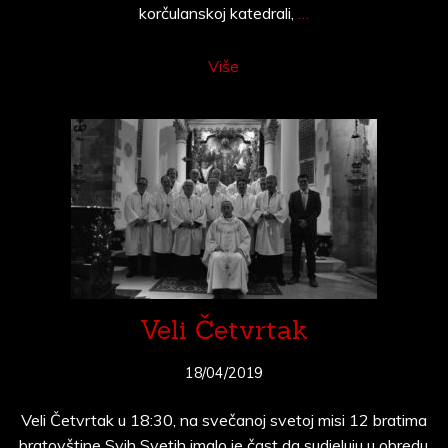
korčulanskoj katedrali,
…
Više
Veli Četvrtak
18/04/2019
Veli Četvrtak u 18:30, na svečanoj svetoj misi 12 bratima
bratovštine Svih Svetih imalo je čast da sudjeluju u obredu